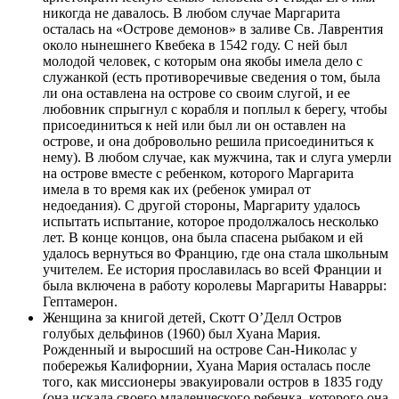
никогда не давалось. В любом случае Маргарита
осталась на «Острове демонов» в заливе Св. Лаврентия
около нынешнего Квебека в 1542 году. С ней был
молодой человек, с которым она якобы имела дело с
служанкой (есть противоречивые сведения о том, была
ли она оставлена ​​на острове со своим слугой, и ее
любовник спрыгнул с корабля и поплыл к берегу, чтобы
присоединиться к ней или был ли он оставлен на
острове, и она добровольно решила присоединиться к
нему). В любом случае, как мужчина, так и слуга умерли
на острове вместе с ребенком, которого Маргарита
имела в то время как их (ребенок умирал от
недоедания). С другой стороны, Маргариту удалось
испытать испытание, которое продолжалось несколько
лет. В конце концов, она была спасена рыбаком и ей
удалось вернуться во Францию, где она стала школьным
учителем. Ее история прославилась во всей Франции и
была включена в работу королевы Маргариты Наварры:
Гептамерон.
Женщина за книгой детей, Скотт О’Делл Остров
голубых дельфинов (1960) был Хуана Мария.
Рожденный и выросший на острове Сан-Николас у
побережья Калифорнии, Хуана Мария осталась после
того, как миссионеры эвакуировали остров в 1835 году
(она искала своего младенческого ребенка, которого она