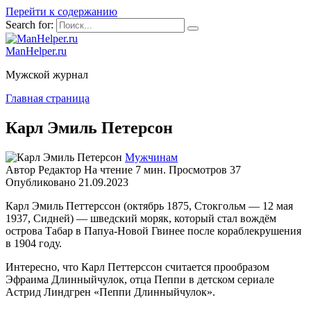
Перейти к содержанию
Search for:
ManHelper.ru
Мужской журнал
Главная страница
Карл Эмиль Петерсон
Мужчинам
Автор
Редактор
На чтение
7 мин.
Просмотров
37
Опубликовано
21.09.2023
Карл Эмиль Петтерссон (октябрь 1875, Стокгольм — 12 мая
1937, Сидней) — шведский моряк, который стал вождём
острова Табар в Папуа-Новой Гвинее после кораблекрушения
в 1904 году.
Интересно, что Карл Петтерссон считается прообразом
Эфраима Длинныйчулок, отца Пеппи в детском сериале
Астрид Линдгрен «Пеппи Длинныйчулок».