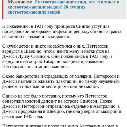
Мужчинам:
Светоотражающие вещи, что это такое и
светоотражающие модны! 20 лучших
светоотражающих вещей
К сожалению, в 1921 году принцесса Сингдо уступила
послеродовой лихорадке, инфекции репродуктивного тракта,
связанной с родами и выкидышем.
С кучей детей и никто не заботился о них, Петтерссон
вернулся в Швецию, чтобы найти жену и наткнулся на
Джесси Луизу Симпсон. Они поженились в 1923 году и
вернулись на остров Табар, но во время пребывания
Петтерссона плантации томились.
Около банкротства и страдающих от малярии, Петтерссон и
Джесси пытались оживить плантации, но между неудачным
рынком и плохими инвестициями они не смогли.
Однако не все было потеряно, потому что Петтерссон
обнаружил золотой депозит на острове Симбери. Позже
Джесси и Петтерссон отправились отдельно в Австралию, а
Джесси продолжила в Швецию, где она умерла от малярии и
рака в мае 1935 года.
Петтерссон никогда не проходил мимо Австралии и умер в