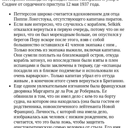
Сиднее от сердечного приступа 12 мая 1937 года.
Петтерссон широко считается вдохновением для отца
Пиппи Лонгстоука, отсутствующего капитана пиратов.
Если вам интересно, что случилось с кораблем, Selkirk
отказался вернуться в первую очередь, потому что он не
верил, что он был мореходным больше, он опустился у
берегов Перу вскоре после этого, взяв с собой
большинство оставшихся 41 членов экипажа с ним ,
Только восемь из экипажа выжили, включая капитана.
Они сумели поплыть на близлежащий остров, откуда
корабль затонул, но впоследствии были взяты в плен
испанцами и были заключены в тюрьму, где «испанцы
посадили их в близкое подземелье и использовали их
очень варварски». Только капитан убрал его оттуда
живым , в конечном итоге сумев вернуться в Британию.
Еще одним увлекательным изгнанием была французская
дворянка Маргарита де ла Рок де Роберваль. Ее
обвинили в том, что он имел дело с кем-то на борту
судна, на котором она находилась (она была гостем ее
родственника, новоиспеченного лейтенанта Новой
Франции). Личность, с которой она имела дело,
изображалась как человек с низким рождением, но
считается, что это была ложь, чтобы защитить
аристократическую семью человека от стыда. Его имя