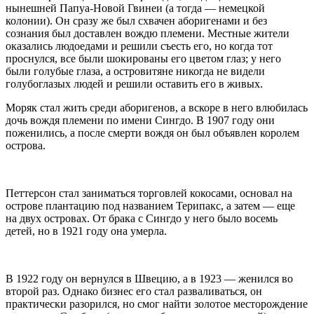
нынешней Папуа-Новой Гвинеи (а тогда — немецкой
колонии). Он сразу же был схвачен аборигенами и без
сознания был доставлен вождю племени. Местные жители
оказались людоедами и решили съесть его, но когда тот
проснулся, все были шокированы его цветом глаз; у него
были голубые глаза, а островитяне никогда не видели
голубоглазых людей и решили оставить его в живых.
Моряк стал жить среди аборигенов, а вскоре в него влюбилась
дочь вождя племени по имени Сингдо. В 1907 году они
поженились, а после смерти вождя он был объявлен королем
острова.
Петтерсон стал заниматься торговлей кокосами, основал на
острове плантацию под названием Терипакс, а затем — еще
на двух островах. От брака с Сингдо у него было восемь
детей, но в 1921 году она умерла.
В 1922 году он вернулся в Швецию, а в 1923 — женился во
второй раз. Однако бизнес его стал разваливаться, он
практически разорился, но смог найти золотое месторождение