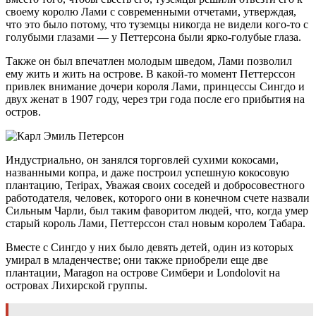
своему королю Лами с современными отчетами, утверждая,
что это было потому, что туземцы никогда не видели кого-то с
голубыми глазами — у Петтерсона были ярко-голубые глаза.
Также он был впечатлен молодым шведом, Лами позволил
ему жить и жить на острове. В какой-то момент Петтерссон
привлек внимание дочери короля Лами, принцессы Сингдо и
двух женат в 1907 году, через три года после его прибытия на
остров.
Индустриально, он занялся торговлей сухими кокосами,
названными копра, и даже построил успешную кокосовую
плантацию, Teripax, Уважая своих соседей и добросовестного
работодателя, человек, которого они в конечном счете назвали
Сильным Чарли, был таким фаворитом людей, что, когда умер
старый король Лами, Петтерссон стал новым королем Табара.
Вместе с Сингдо у них было девять детей, один из которых
умирал в младенчестве; они также приобрели еще две
плантации, Maragon на острове Симбери и Londolovit на
островах Лихирской группы.