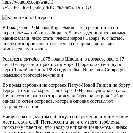
https://youtube.com/watch?
v=%3Fcc_load_policy%3D1%26hl%3Dru-RU
В Рождество 1904 года Карл Эмиль Петтерссон стоял на
перепутье — либо он собирался быть съеденным голодными
каннибалами, либо стать членом народа Табара. К счастью,
последний произошел, после чего он провел довольно
замечательную жизнь.
Родился в октябре 1875 года в Швеции, в возрасте около 17
лет. Петтерссон отправился в море. Проработав свой путь
через Тихий океан, к 1898 году он был Neuguinea-Compagnie,
немецкой торговой компании.
Во время вербовки на островах Папуа-Новой Гвинеи на борту
Герцог Йохан Альбрехт в декабре 1904 года судно затонуло.
Петтерссон выжил и отправился на берег на острове Табар,
одном из сотен островов, которые сегодня составляют
островную нацию.
Найдя себя под кустом гибискуса и окруженный множеством
местных жителей, Петтерссон знал, что у него проблемы,
поскольку известно, что Табар занят каннибализмом. Однако
вместо того, чтобы съесть его, туземцы решили отвезти его к