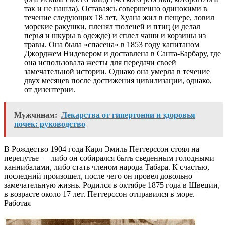
так и не нашла). Оставаясь совершенно одинокими в
течение следующих 18 лет, Хуана жил в пещере, ловил
морские ракушки, пленял тюленей и птиц (и делал
перья и шкуры в одежде) и сплел чаши и корзины из
травы. Она была «спасена» в 1853 году капитаном
Джорджем Нидевером и доставлена ​​в Санта-Барбару, где
она использовала жесты для передачи своей
замечательной истории. Однако она умерла в течение
двух месяцев после достижения цивилизации, однако,
от дизентерии.
Мужчинам:
Лекарства от гипертонии и здоровья
почек: руководство
В Рождество 1904 года Карл Эмиль Петтерссон стоял на
перепутье — либо он собирался быть съеденным голодными
каннибалами, либо стать членом народа Табара. К счастью,
последний произошел, после чего он провел довольно
замечательную жизнь. Родился в октябре 1875 года в Швеции,
в возрасте около 17 лет. Петтерссон отправился в море.
Работая