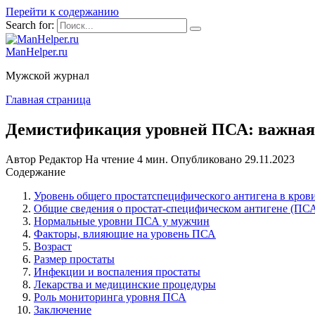
Перейти к содержанию
Search for:
ManHelper.ru
Мужской журнал
Главная страница
Демистификация уровней ПСА: важная 
Автор
Редактор
На чтение
4 мин.
Опубликовано
29.11.2023
Содержание
Уровень общего простатспецифического антигена в кров
Общие сведения о простат-специфическом антигене (ПС
Нормальные уровни ПСА у мужчин
Факторы, влияющие на уровень ПСА
Возраст
Размер простаты
Инфекции и воспаления простаты
Лекарства и медицинские процедуры
Роль мониторинга уровня ПСА
Заключение