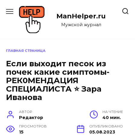
Перейти
к
ManHelper.ru
содержанию
Мужской журнал
ГЛАВНАЯ СТРАНИЦА
Если выходит песок из
почек какие симптомы-
РЕК0МЕНДАЦИЯ
СПЕЦИАЛИСТА ⭐ Зара
Иванова
АВТОР
НА ЧТЕНИЕ
Редактор
40 мин.
ПРОСМОТРОВ
ОПУБЛИКОВАНО
15
05.08.2023