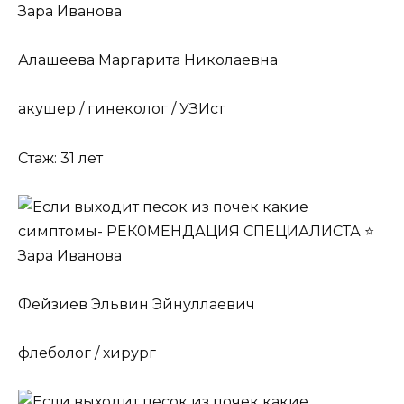
Алашеева Маргарита Николаевна
акушер / гинеколог / УЗИст
Стаж: 31 лет
Фейзиев Эльвин Эйнуллаевич
флеболог / хирург