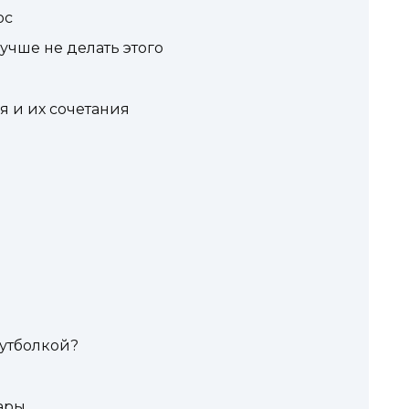
ос
учше не делать этого
 и их сочетания
футболкой?
уары