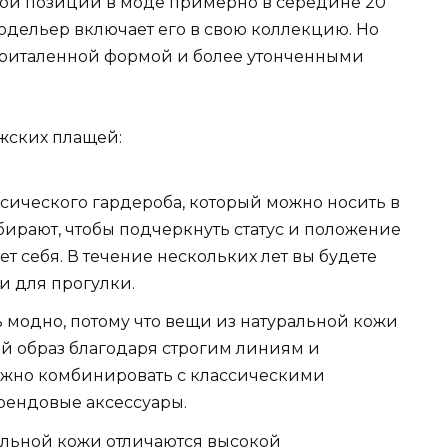
ои позиции в моде примерно в середине 20
одельер включает его в свою коллекцию. Но
приталенной формой и более утонченными
жских плащей:
ссического гардероба, который можно носить в
ыбирают, чтобы подчеркнуть статус и положение
т себя. В течение нескольких лет вы будете
и для прогулки.
ь модно, потому что вещи из натуральной кожи
 образ благодаря строгим линиям и
можно комбинировать с классическими
рендовые аксессуары.
альной кожи отличаются высокой