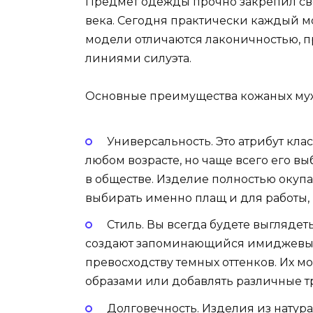
Предмет одежды прочно закрепил св
века. Сегодня практически каждый м
модели отличаются лаконичностью, 
линиями силуэта.
Основные преимущества кожаных му
Универсальность. Это атрибут кла
любом возрасте, но чаще всего его в
в обществе. Изделие полностью окупае
выбирать именно плащ и для работы, 
Стиль. Вы всегда будете выглядет
создают запоминающийся имиджевый
превосходству темных оттенков. Их 
образами или добавлять различные т
Долговечность. Изделия из натур