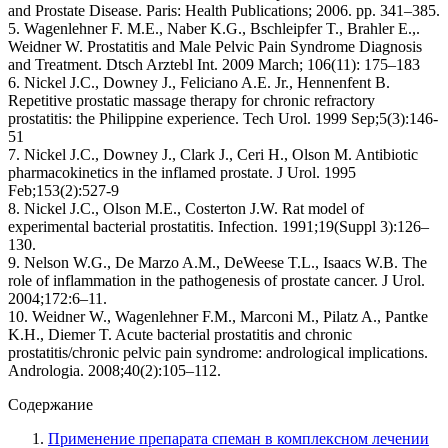
and Prostate Disease. Paris: Health Publications; 2006. pp. 341–385.
5. Wagenlehner F. M.E., Naber K.G., Bschleipfer T., Brahler E.,.
Weidner W. Prostatitis and Male Pelvic Pain Syndrome Diagnosis
and Treatment. Dtsch Arztebl Int. 2009 March; 106(11): 175–183
6. Nickel J.C., Downey J., Feliciano A.E. Jr., Hennenfent B.
Repetitive prostatic massage therapy for chronic refractory
prostatitis: the Philippine experience. Tech Urol. 1999 Sep;5(3):146-
51
7. Nickel J.C., Downey J., Clark J., Ceri H., Olson M. Antibiotic
pharmacokinetics in the inflamed prostate. J Urol. 1995
Feb;153(2):527-9
8. Nickel J.C., Olson M.E., Costerton J.W. Rat model of
experimental bacterial prostatitis. Infection. 1991;19(Suppl 3):126–
130.
9. Nelson W.G., De Marzo A.M., DeWeese T.L., Isaacs W.B. The
role of inflammation in the pathogenesis of prostate cancer. J Urol.
2004;172:6–11.
10. Weidner W., Wagenlehner F.M., Marconi M., Pilatz A., Pantke
K.H., Diemer T. Acute bacterial prostatitis and chronic
prostatitis/chronic pelvic pain syndrome: andrological implications.
Andrologia. 2008;40(2):105–112.
Содержание
Применение препарата спеман в комплексном лечении