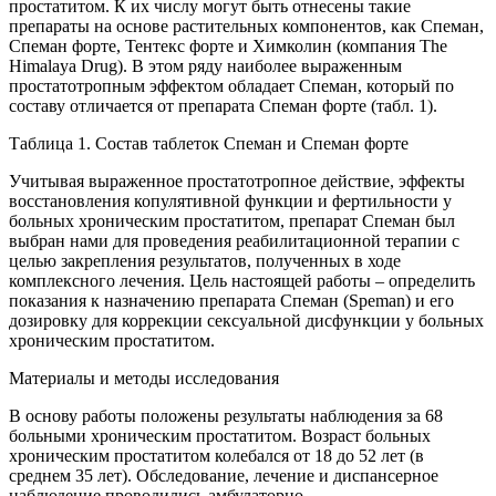
простатитом. К их числу могут быть отнесены такие
препараты на основе растительных компонентов, как Спеман,
Спеман форте, Тентекс форте и Химколин (компания The
Himalaya Drug). В этом ряду наиболее выраженным
простатотропным эффектом обладает Спеман, который по
составу отличается от препарата Спеман форте (табл. 1).
Таблица 1. Состав таблеток Спеман и Спеман форте
Учитывая выраженное простатотропное действие, эффекты
восстановления копулятивной функции и фертильности у
больных хроническим простатитом, препарат Спеман был
выбран нами для проведения реабилитационной терапии с
целью закрепления результатов, полученных в ходе
комплексного лечения. Цель настоящей работы – определить
показания к назначению препарата Спеман (Speman) и его
дозировку для коррекции сексуальной дисфункции у больных
хроническим простатитом.
Материалы и методы исследования
В основу работы положены результаты наблюдения за 68
больными хроническим простатитом. Возраст больных
хроническим простатитом колебался от 18 до 52 лет (в
среднем 35 лет). Обследование, лечение и диспансерное
наблюдение проводились амбулаторно.