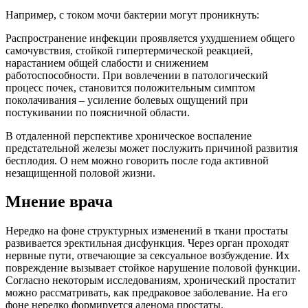
Например, с током мочи бактерии могут проникнуть:
Распространение инфекции проявляется ухудшением общего
самочувствия, стойкой гипертермической реакцией,
нарастанием общей слабости и снижением
работоспособности. При вовлечении в патологический
процесс почек, становится положительным симптом
поколачивания – усиление болевых ощущений при
постукивании по поясничной области.
В отдаленной перспективе хроническое воспаление
предстательной железы может послужить причиной развития
бесплодия. О нем можно говорить после года активной
незащищенной половой жизни.
Мнение врача
Нередко на фоне структурных изменений в ткани простаты
развивается эректильная дисфункция. Через орган проходят
нервные пути, отвечающие за сексуальное возбуждение. Их
повреждение вызывает стойкое нарушение половой функции.
Согласно некоторым исследованиям, хронический простатит
можно рассматривать, как предраковое заболевание. На его
фоне нередко формируется аденома простаты.