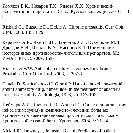
Комяков Б.К., Назаров Т.Х., Ризоев Х.Х. Хронический
обструктивный простатит. СПб.: Русская коллекция, 2016. 111
с.
Richard G., Batstone D., Doble A. Chronic prostatitis. Curr Opin
Urol, 2003, 13: 23-29.
Каратеев А.Е., Яхно Н.Н., Лазебник Л.Б., Кукушкин М.Л.,
Дроздов В.Н., Исаков В.А., Насонов Е.Л. Применение
нестероидных противовоспа- лительных препаратов. М.:
ИМА-ПРЕСС, 2009. 168 с.
Hochreiter WW. Anti-Inflammatory Therapies for Chronic
Prostatitis. Curr Opin Urol, 2003, 2: 30-33.
Canale D, Scaricabarozzi I, Giorni P. Use of a novel non-steroid
antiinflammatory drug, nimesulide, in the treatment of abacterial
prostatovesiculitis. Andrologia, 1993, 25: 163-166.
Неймарк А.И., Яковец Я.В., Алиев Р.Т. Опыт использования
найза (нимесулид) в комплексном лечении больных
хроническим абактериальным простатитом с синдромом
хронической тазовой боли. Урология, 2004, 5: 31-34.
Nickel JC, Downey J, Johnston B et al. Predictors of patient