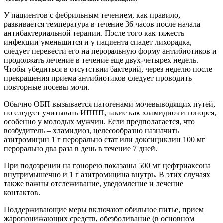
У пациентов с фебрильным течением, как правило,
развивается температура в течение 36 часов после начала
антибактериальной терапии. После того как тяжесть
инфекции уменьшится и у пациента спадет лихорадка,
следует перевести его на пероральную форму антибиотиков и
продолжать лечение в течение еще двух-четырех недель.
Чтобы убедиться в отсутствии бактерий, через неделю после
прекращения приема антибиотиков следует проводить
повторные посевы мочи.
Обычно ОБП вызывается патогенами мочевыводящих путей,
но следует учитывать ИППП, такие как хламидиоз и гонорея,
особенно у молодых мужчин. Если предполагается, что
возбудитель – хламидиоз, целесообразно назначить
азитромицин 1 г перорально стат или доксициклин 100 мг
перорально два раза в день в течение 7 дней.
При подозрении на гонорею показаны 500 мг цефтриаксона
внутримышечно и 1 г азитромицина внутрь. В этих случаях
также важны отслеживание, уведомление и лечение
контактов.
Поддерживающие меры включают обильное питье, прием
жаропонижающих средств, обезболивание (в основном