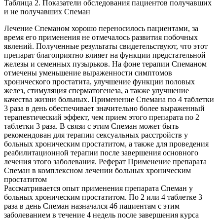
Таблица 2. Показатели обследования пациентов получавших
и не получавших Спеман
Лечение Спеманом хорошо переносилось пациентами, за
время его применения не отмечалось развития побочных
явлений. Полученные результаты свидетельствуют, что этот
препарат благоприятно влияет на функции предстательной
железы и семенных пузырьков. На фоне терапии Спеманом
отмечены уменьшение выраженности симптомов
хронического простатита, улучшение функции половых
желез, стимуляция сперматогенеза, а также улучшение
качества жизни больных. Применение Спемана по 4 таблетки
3 раза в день обеспечивает значительно более выраженный
терапевтический эффект, чем прием этого препарата по 2
таблетки 3 раза. В связи с этим Спеман может быть
рекомендован для терапии сексуальных расстройств у
больных хроническим простатитом, а также для проведения
реабилитационной терапии после завершения основного
лечения этого заболевания. Реферат Применение препарата
Спеман в комплексном лечении больных хроническим
простатитом
Рассматривается опыт применения препарата Спеман у
больных хроническим простатитом. По 2 или 4 таблетке 3
раза в день Спеман назначался 46 пациентам с этим
заболеванием в течение 4 недель после завершения курса