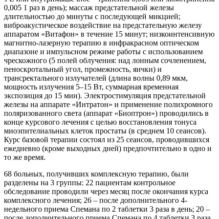
0,005 1 раз в день); массаж предстательной железы
длительностью до минуты с последующей микцией;
виброакустическое воздействие на предстательную железу
аппаратом «Витафон» в течение 15 минут; низкоинтенсивную
магнитно-лазерную терапию в инфракрасном оптическом
диапазоне и импульсном режиме работы с использованием
чрескожного (5 полей облучения: над лонным сочленением,
пеноскротальный угол, промежность, яички) и
трансректального излучателей (длина волны 0,89 мкм,
мощность излучения 5–15 Вт, суммарная временная
экспозиция до 15 мин). Электростимуляция предстательной
железы на аппарате «Интратон» и применение полихромного
поляризованного света (аппарат «Биоптрон») проводились в
конце курсового лечения с целью восстановления тонуса
миоэпителиальных клеток простаты (в среднем 10 сеансов).
Курс базовой терапии состоял из 25 сеансов, проводившихся
ежедневно (кроме выходных дней) предпочтительно в одно и
то же время.
68 больных, получивших комплексную терапию, были
разделены на 3 группы: 22 пациентам контрольное
обследование проводили через месяц после окончания курса
комплексного лечения; 26 – после дополнительного 4-
недельного приема Спемана по 2 таблетки 3 раза в день; 20 –
после дополнительного приема Спемана по 4 таблетки 3 раза