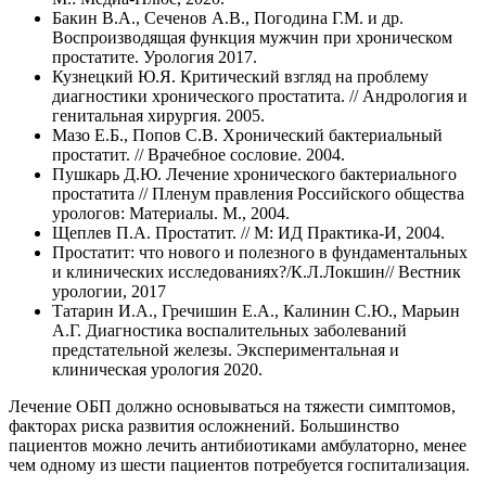
Бакин В.А., Сеченов А.В., Погодина Г.М. и др.
Воспроизводящая функция мужчин при хроническом
простатите. Урология 2017.
Кузнецкий Ю.Я. Критический взгляд на проблему
диагностики хронического простатита. // Андрология и
генитальная хирургия. 2005.
Мазо Е.Б., Попов C.B. Хронический бактериальный
простатит. // Врачебное сословие. 2004.
Пушкарь Д.Ю. Лечение хронического бактериального
простатита // Пленум правления Российского общества
урологов: Материалы. М., 2004.
Щеплев П.А. Простатит. // М: ИД Практика-И, 2004.
Простатит: что нового и полезного в фундаментальных
и клинических исследованиях?/К.Л.Локшин// Вестник
урологии, 2017
Татарин И.А., Гречишин Е.А., Калинин С.Ю., Марьин
А.Г. Диагностика воспалительных заболеваний
предстательной железы. Экспериментальная и
клиническая урология 2020.
Лечение ОБП должно основываться на тяжести симптомов,
факторах риска развития осложнений. Большинство
пациентов можно лечить антибиотиками амбулаторно, менее
чем одному из шести пациентов потребуется госпитализация.