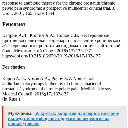
response to antibiotic therapy for the chronic prostatitis/chronic
pelvic pain syndrome: a prospective multicenter clinical trial. J.
Urol., 2001, 165: 1539-1544.
Рецензия
Каприн А.Д., Костин А.А., Попов С.В. Нестероидные
противовоспалительные препараты в лечении хронического
абактериального простатита/синдрома хронической тазовой
боли. Медицинский Совет. 2016;(17):133-137.
https://doi.org/10.21518/2079-701X-2016-17-133-137
For citation
Kaprin A.D., Kostin A.A., Popov S.V. Non-steroid
antiinflammatory drugs in therapy of chronic abacterial
prostatitis/syndrome of chronic pelvic pain. Meditsinskiy sovet =
Medical Council. 2016;(17):133-137.
(In Russ.)
Мужчинам:
50 крутых вопросов для парня, которые
выведут ваше общение с другом по переписке на
новый уровень