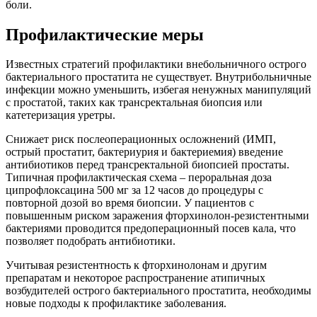
боли.
Профилактические меры
Известных стратегий профилактики внебольничного острого
бактериального простатита не существует. Внутрибольничные
инфекции можно уменьшить, избегая ненужных манипуляций
с простатой, таких как трансректальная биопсия или
катетеризация уретры.
Снижает риск послеоперационных осложнений (ИМП,
острый простатит, бактериурия и бактериемия) введение
антибиотиков перед трансректальной биопсией простаты.
Типичная профилактическая схема – пероральная доза
ципрофлоксацина 500 мг за 12 часов до процедуры с
повторной дозой во время биопсии. У пациентов с
повышенным риском заражения фторхинолон-резистентными
бактериями проводится предоперационный посев кала, что
позволяет подобрать антибиотики.
Учитывая резистентность к фторхинолонам и другим
препаратам и некоторое распространение атипичных
возбудителей острого бактериального простатита, необходимы
новые подходы к профилактике заболевания.