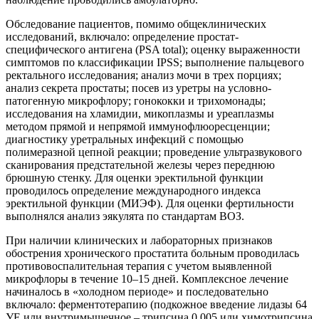
Обследование пациентов, помимо общеклинических
исследований, включало: определение простат-
специфического антигена (PSA total); оценку выраженности
симптомов по классификации IPSS; выполнение пальцевого
ректального исследования; анализ мочи в трех порциях;
анализ секрета простаты; посев из уретры на условно-
патогенную микрофлору; гонококки и трихомонады;
исследования на хламидии, микоплазмы и уреаплазмы
методом прямой и непрямой иммунофлюоресценции;
диагностику уретральных инфекций с помощью
полимеразной цепной реакции; проведение ультразвукового
сканирования предстательной железы через переднюю
брюшную стенку. Для оценки эректильной функции
проводилось определение международного индекса
эректильной функции (МИЭФ). Для оценки фертильности
выполнялся анализ эякулята по стандартам ВОЗ.
При наличии клинических и лабораторных признаков
обострения хронического простатита больным проводилась
противовоспалительная терапия с учетом выявленной
микрофлоры в течение 10–15 дней. Комплексное лечение
начиналось в «холодном периоде» и последовательно
включало: ферментотерапию (подкожное введение лидазы 64
УЕ или внутримышечное – трипсина 0,005 или химотрипсина