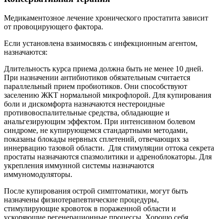
Медикаментозное лечение хронического простатита зависит
от провоцирующего фактора.
Если установлена взаимосвязь с инфекционным агентом,
назначаются:
Длительность курса приема должна быть не менее 10 дней.
При назначении антибиотиков обязательным считается
параллельный прием пробиотиков. Они способствуют
заселению ЖКТ нормальной микрофлорой. Для купирования
боли и дискомфорта назначаются нестероидные
противовоспалительные средства, обладающие и
анальгезирующим эффектом. При интенсивном болевом
синдроме, не купирующемся стандартными методами,
показаны блокады нервных сплетений, отвечающих за
иннервацию тазовой области. Для стимуляции оттока секрета
простаты назначаются спазмолитики и адреноблокаторы. Для
укрепления иммунной системы назначаются
иммуномодуляторы.
После купирования острой симптоматики, могут быть
назначены физиотерапевтические процедуры,
стимулирующие кровоток в пораженной области и
ускоряющие регенерационные процессы. Хорошо себя