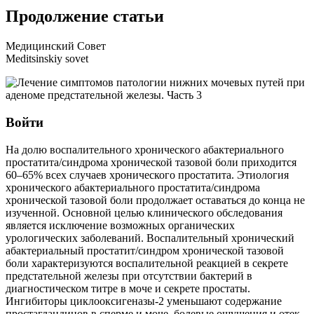
Продолжение статьи
Медицинский Совет
Meditsinskiy sovet
Войти
На долю воспалительного хронического абактериального
простатита/синдрома хронической тазовой боли приходится
60–65% всех случаев хронического простатита. Этиология
хронического абактериального простатита/синдрома
хронической тазовой боли продолжает оставаться до конца не
изученной. Основной целью клинического обследования
является исключение возможных органических
урологических заболеваний. Воспалительный хронический
абактериальный простатит/синдром хронической тазовой
боли характеризуются воспалительной реакцией в секрете
предстательной железы при отсутствии бактерий в
диагностическом титре в моче и секрете простаты.
Ингибиторы циклооксигеназы-2 уменьшают содержание
простагландинов в сперме и моче, болевые ощущения и отек