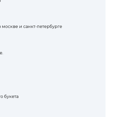
т
 москве и санкт-петербурге
е.
о букета