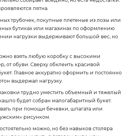
ельно собирает воедино, но есть недостатки:
проявляются пятна.
ных трубочек, покупные плетеные из лозы или
очных бутиках или магазинах по оформлению
ении нагрузки выдерживают большой вес, но
можно взять любую коробку с высокими
р, от обуви. Сверху обклеить красивой
укет. Главное аккуратно оформить и постоянно
ртон выдержал нагрузку.
упаковки трудно уместить объемный и тяжелый
 кашпо будет собран малогабаритный букет.
ать при помощи бечевки, шпагата или
мужским» рисунком.
остоятельно можно, но без навыков столяра