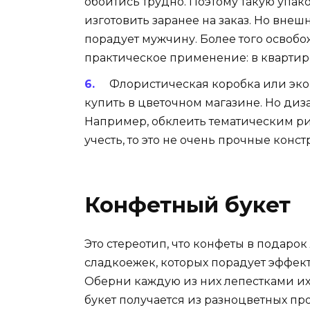
обойтись трудно. Поэтому такую упак
изготовить заранее на заказ. Но внеш
порадует мужчину. Более того освоб
практическое применение: в квартире
Флористическая коробка или эко
купить в цветочном магазине. Но диз
Например, обклеить тематическим ри
учесть, то это не очень прочные конс
Конфетный букет
Это стереотип, что конфеты в подар
сладкоежек, которых порадует эффек
Оберни каждую из них лепестками и
букет получается из разноцветных п