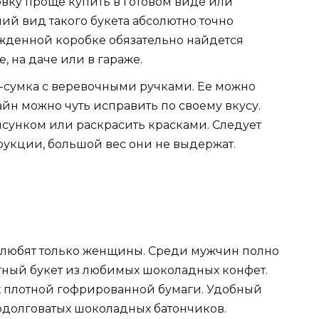
овку проще купить в готовом виде или
ний вид такого букета абсолютно точно
ожденной коробке обязательно найдется
, на даче или в гараже.
-сумка с веревочными ручками. Ее можно
айн можно чуть исправить по своему вкусу.
сунком или раскрасить красками. Следует
трукции, большой вес они не выдержат.
ок любят только женщины. Среди мужчин полно
тный букет из любимых шоколадных конфет.
х плотной гофрированной бумаги. Удобный
родолговатых шоколадных батончиков.