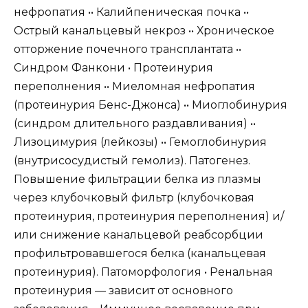
нефропатия •• Калийпеническая почка ••
Острый канальцевый некроз •• Хроническое
отторжение почечного трансплантата ••
Синдром Фанкони • Протеинурия
переполнения •• Миеломная нефропатия
(протеинурия Бенс-Джонса) •• Миоглобинурия
(синдром длительного раздавливания) ••
Лизоцимурия (лейкозы) •• Гемоглобинурия
(внутрисосудистый гемолиз). Патогенез.
Повышение фильтрации белка из плазмы
через клубочковый фильтр (клубочковая
протеинурия, протеинурия переполнения) и/
или снижение канальцевой реабсорбции
профильтровавшегося белка (канальцевая
протеинурия). Патоморфология • Ренальная
протеинурия — зависит от основного