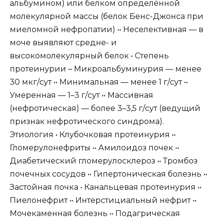
альбумином) или белком определённой
молекулярной массы (белок Бенс-Джонса при
миеломной нефропатии) •• Неселективная — в
моче выявляют средне- и
высокомолекулярный белок • Степень
протеинурии •• Микроальбуминурия — менее
30 мкг/сут •• Минимальная — менее 1 г/сут ••
Умеренная — 1–3 г/сут •• Массивная
(нефротическая) — более 3–3,5 г/сут (ведущий
признак нефротического синдрома).
Этиология • Клубочковая протеинурия ••
Гломерулонефриты •• Амилоидоз почек ••
Диабетический гломерулосклероз •• Тромбоз
почечных сосудов •• Гипертоническая болезнь ••
Застойная почка • Канальцевая протеинурия ••
Пиелонефрит •• Интерстициальный нефрит ••
Мочекаменная болезнь •• Подагрическая