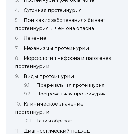
Протеинурия (белок в моче)
Суточная протеинурия
При каких заболеваниях бывает
протеинурия и чем она опасна
Лечение
Механизмы протеинурии
Морфология нефрона и патогенез
протеинурии
Виды протеинурии
Преренальная протеинурия
Постренальная протеинурия
Клиническое значение
протеинурии
Таким образом
Диагностический подход