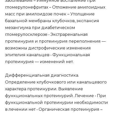
заболевания •• Иммунное воспаление при
гломерулонефритах •• Отложение амилоидных
масс при амилоидозе почек •• Утолщение
базальной мембраны клубочков, экспансия
мезангиума при диабетическом
гломерулосклерозе • Экстраренальная
протеинурия и протеинурия переполнения —
возможны дистрофические изменения
эпителия канальцев • Функциональная
протеинурия — изменений нет.
Дифференциальная диагностика.
Определение клубочкового или канальцевого
характера протеинурии. Выявление
функциональных протеинурий. Лечение • При
функциональной протеинурии необходимости
в лечении нет • Органическая протеинурия ••