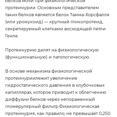
белков мочи при физиологической
протеинурии. Основным представителем
таких белков является белок Тамма-Хорсфалля
(или уромукоид) — крупный гликопротеид,
секретируемый клетками восходящей петли
Генле.
Протеинурию делят на физиологическую
(функциональную) и патологическую.
В основе механизма физиологической
протеинуриилежит увеличение
гидростатического давления в клубочковых
капиллярах, которое приводит к облегчению
диффузии белков через непораженный
гломерулярный фильтр.Физиологическая
протеинурия, как правило, не превышает 0,250