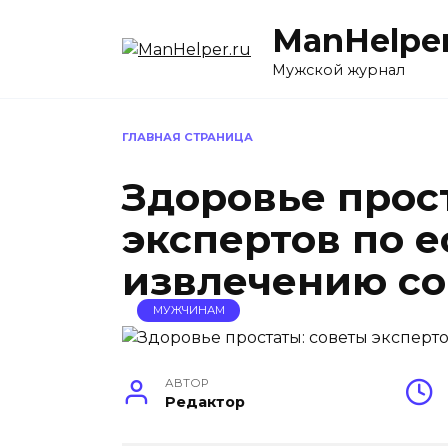
Перейти
ManHelper
к
содержанию
Мужской журнал
ГЛАВНАЯ СТРАНИЦА
Здоровье прос
экспертов по 
извлечению со
МУЖЧИНАМ
АВТОР
Редактор