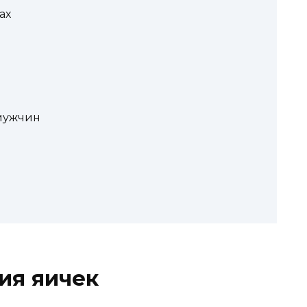
ах
мужчин
ия яичек