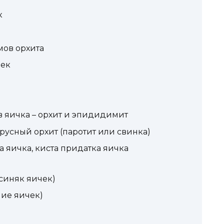
к
мов орхита
чек
 яичка – орхит и эпидидимит
русный орхит (паротит или свинка)
 яичка, киста придатка яичка
синяк яичек)
ние яичек)