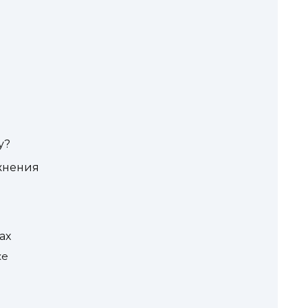
у?
ожнения
ах
ке