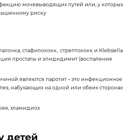
фекцию мочевыводящих путей или, у которых
овышенному риску.
алочка, стафилококк, стрептококк и Klebsiella
кция простаты и эпидидимит (воспаление
ичиной являются паротит – это инфекционное
ез, набухающих на одной или обеих сторонах
ея, хламидиоз.
у детей