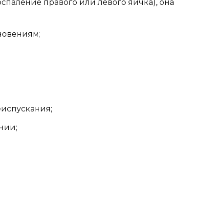
оспаление правого или левого яичка), она
новениям;
еиспускания;
нии;