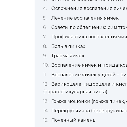
Осложнения воспаления яиче
Лечение воспаления яичек
Советы по облегчению симпто
Профилактика воспаления яи
Боль в яичках
Травма яичек
Воспаление яичек и придатков
Воспаление яичек у детей – ви
Варикоцеле, гидроцеле и киста
(паратестикулярная киста)
Грыжа мошонки (грыжа яичек, 
Перекрут яичка (перекручива
Почечный камень