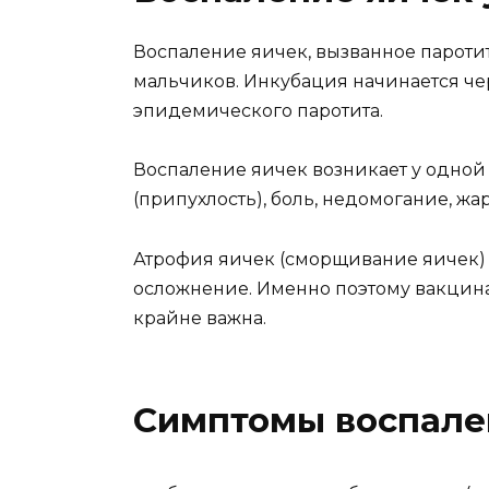
Воспаление яичек, вызванное паротит
мальчиков. Инкубация начинается че
эпидемического паротита.
Воспаление яичек возникает у одной 
(припухлость), боль, недомогание, жар
Атрофия яичек (сморщивание яичек) 
осложнение. Именно поэтому вакцина
крайне важна.
Симптомы воспале