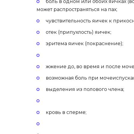
боль в одном или обоих яичках (в
может распространяться на пах;
чувствительность яичек к прикос
отек (припухлость) яичек;
эритема яичек (покраснение);
жжение до, во время и после моч
возможная боль при мочеиспуска
выделения из полового члена;
кровь в сперме;