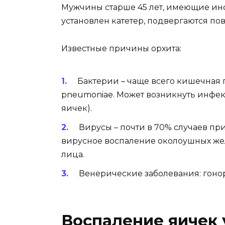
Мужчины старше 45 лет, имеющие ин
установлен катетер, подвергаются п
Известные причины орхита:
Бактерии – чаще всего кишечная п
pneumoniae. Может возникнуть инфе
яичек).
Вирусы – почти в 70% случаев пр
вирусное воспаление околоушных жел
лица.
Венерические заболевания: гонор
Воспаление яичек 