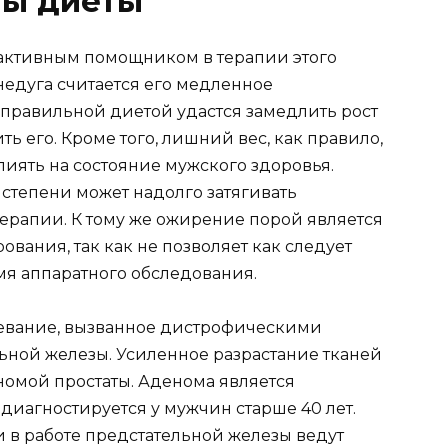
пы диеты
 активным помощником в терапии этого
недуга считается его медленное
о правильной диетой удастся замедлить рост
ь его. Кроме того, лишний вес, как правило,
иять на состояние мужского здоровья.
тепени может надолго затягивать
рапии. К тому же ожирение порой является
ания, так как не позволяет как следует
мя аппаратного обследования.
олевание, вызванное дистрофическими
ной железы. Усиленное разрастание тканей
номой простаты. Аденома является
диагностируется у мужчин старше 40 лет.
 в работе предстательной железы ведут