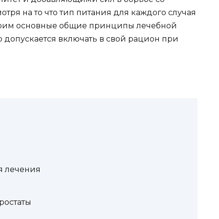
тря на то что тип питания для каждого случая
трим основные общие принципы лечебной
то допускается включать в свой рацион при
я лечения
ростаты