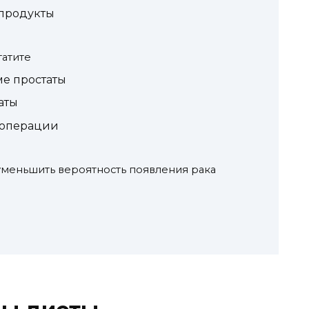
продукты
атите
ме простаты
аты
 операции
 уменьшить вероятность появления рака