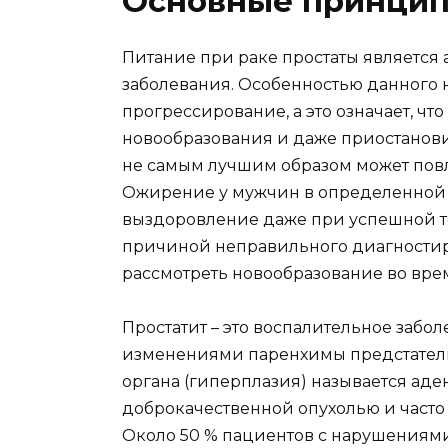
Основные принци
Питание при раке простаты является
заболевания. Особенностью данного 
прогрессирование, а это означает, чт
новообразования и даже приостановит
не самым лучшим образом может повл
Ожирение у мужчин в определенной с
выздоровление даже при успешной те
причиной неправильного диагностиров
рассмотреть новообразование во вре
Простатит – это воспалительное заб
изменениями паренхимы предстатель
органа (гиперплазия) называется аде
доброкачественной опухолью и часто 
Около 50 % пациентов с нарушениями