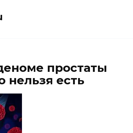
u
деноме простаты
о нельзя есть