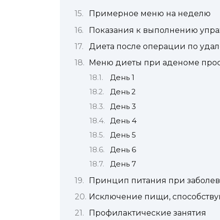
Примерное меню на неделю
Показания к выполнению упр
Диета после операции по уда
Меню диеты при аденоме прос
День 1
День 2
День 3
День 4
День 5
День 6
День 7
Принцип питания при заболев
Исключение пищи, способств
Профилактические занятия