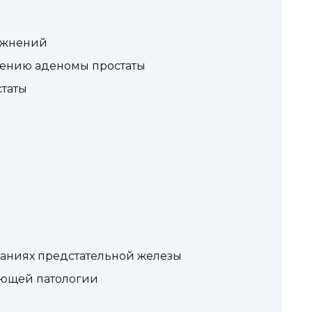
ажнений
лению аденомы простаты
таты
аниях предстательной железы
ующей патологии