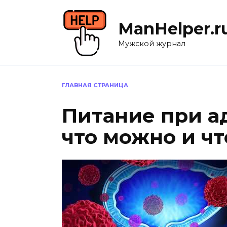
Перейти
к
ManHelper.r
содержанию
Мужской журнал
ГЛАВНАЯ СТРАНИЦА
Питание при а
что можно и чт