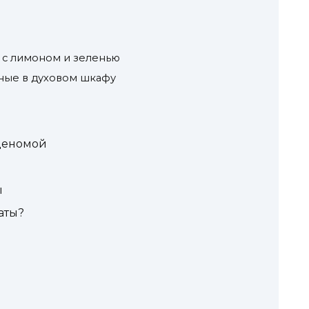
е с лимоном и зеленью
ные в духовом шкафу
аденомой
ы
аты?