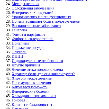
Методы лечения
Осложнения заболевания
Венерических инфекций
Урологических и неинфекционных
Почему возникает боль в половом члене
Воспалительные заболевания
Гангрена
Фимоз и парафимоз
Фиброз и склероз тканей
Приапизм
Поражение сосудов
Опухоли
ИППП
Индивидуальные особенности
Другие причины
Лечение отека полового члена
Характер боли, где она локализуется?
Хирургическое лечение
Преимущества лечения
Какой врач поможет?
Венерические болезни
Хламидиоз и трихомониаз
Гонорея
Баланит и баланопостит
Кандидоз