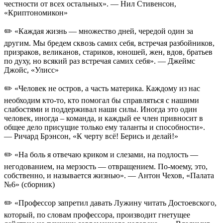
честности от всех остальных». — Нил Стивенсон,
«Криптономикон»
✏️ «Каждая жизнь — множество дней, чередой один за
другим. Мы бредем сквозь самих себя, встречая разбойников,
призраков, великанов, стариков, юношей, жен, вдов, братьев
по духу, но всякий раз встречая самих себя». — Джеймс
Джойс, «Улисс»
✏️ «Человек не остров, а часть материка. Каждому из нас
необходим кто-то, кто помогал бы справляться с нашими
слабостями и поддерживал наши силы. Иногда это один
человек, иногда – команда, и каждый ее член привносит в
общее дело присущие только ему таланты и способности».
— Ричард Брэнсон, «К черту всё! Берись и делай!»
✏️ «На боль я отвечаю криком и слезами, на подлость —
негодованием, на мерзость — отвращением. По-моему, это,
собственно, и называется жизнью». — Антон Чехов, «Палата
№6» (сборник)
✏️ «Профессор запретил давать Лужину читать Достоевского,
который, по словам профессора, производит гнетущее