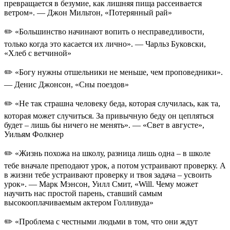
превращается в безумие, как лишняя пища рассеивается
ветром». — Джон Мильтон, «Потерянный рай»
✏️ «Большинство начинают вопить о несправедливости,
только когда это касается их лично». — Чарльз Буковски,
«Хлеб с ветчиной»
✏️ «Богу нужны отшельники не меньше, чем проповедники».
— Денис Джонсон, «Сны поездов»
✏️ «Не так страшна человеку беда, которая случилась, как та,
которая может случиться. За привычную беду он цепляться
будет – лишь бы ничего не менять». — «Свет в августе»,
Уильям Фолкнер
✏️ «Жизнь похожа на школу, разница лишь одна – в школе
тебе вначале преподают урок, а потом устраивают проверку. А
в жизни тебе устраивают проверку и твоя задача – усвоить
урок». — Марк Мэнсон, Уилл Смит, «Will. Чему может
научить нас простой парень, ставший самым
высокооплачиваемым актером Голливуда»
✏️ «Проблема с честными людьми в том, что они ждут