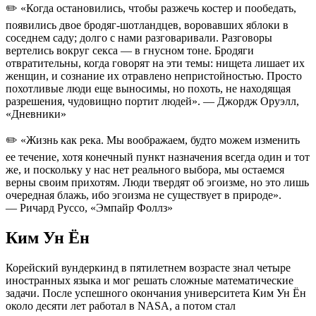
✏️ «Когда остановились, чтобы разжечь костер и пообедать,
появились двое бродяг-шотландцев, воровавших яблоки в
соседнем саду; долго с нами разговаривали. Разговоры
вертелись вокруг секса — в гнусном тоне. Бродяги
отвратительны, когда говорят на эти темы: нищета лишает их
женщин, и сознание их отравлено непристойностью. Просто
похотливые люди еще выносимы, но похоть, не находящая
разрешения, чудовищно портит людей». — Джордж Оруэлл,
«Дневники»
✏️ «Жизнь как река. Мы воображаем, будто можем изменить
ее течение, хотя конечный пункт назначения всегда один и тот
же, и поскольку у нас нет реального выбора, мы остаемся
верны своим прихотям. Люди твердят об эгоизме, но это лишь
очередная блажь, ибо эгоизма не существует в природе».
— Ричард Руссо, «Эмпайр Фоллз»
Ким Ун Ён
Корейский вундеркинд в пятилетнем возрасте знал четыре
иностранных языка и мог решать сложные математические
задачи. После успешного окончания университета Ким Ун Ён
около десяти лет работал в NASA, а потом стал