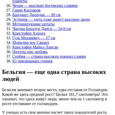
планеты
Чехия — высокие богемские славяне
Гарри Каспаров
Бриджит Джордан — 69 см
Эстония — здесь тоже живут высокие люди
Мотивирующие цитаты
Чандра Бахадур Данги — 54,6 см
Кристофер Хирата
Гуль Мохаммед — 57 см
Мэрилин вос Савант
Кристофер Майкл Ланган
Цитаты про любовь
Сербия — страна высоких южных славян
IQ признанных гениев
Бельгия — еще одна страна высоких
людей
Бельгия занимает второе место, едва отставая от Голландии.
Какой же здесь средний рост? Целых 181,7 сантиметра! Это
означает, что здесь живут люди, менее чем на 1 сантиметр в
росте отставшие от голландцев.
У ученых есть свое мнение насчет таких показателей роста.