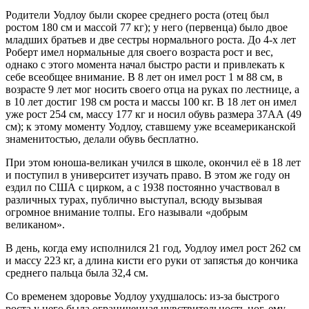
Родители Уодлоу были скорее среднего роста (отец был
ростом 180 см и массой 77 кг); у него (первенца) было двое
младших братьев и две сестры нормального роста. До 4-х лет
Роберт имел нормальные для своего возраста рост и вес,
однако с этого момента начал быстро расти и привлекать к
себе всеобщее внимание. В 8 лет он имел рост 1 м 88 см, в
возрасте 9 лет мог носить своего отца на руках по лестнице, а
в 10 лет достиг 198 см роста и массы 100 кг. В 18 лет он имел
уже рост 254 см, массу 177 кг и носил обувь размера 37АА (49
см); к этому моменту Уодлоу, ставшему уже всеамериканской
знаменитостью, делали обувь бесплатно.
При этом юноша-великан учился в школе, окончил её в 18 лет
и поступил в университет изучать право. В этом же году он
ездил по США с цирком, а с 1938 постоянно участвовал в
различных турах, публично выступал, всюду вызывая
огромное внимание толпы. Его называли «добрым
великаном».
В день, когда ему исполнился 21 год, Уодлоу имел рост 262 см
и массу 223 кг, а длина кисти его руки от запястья до кончика
среднего пальца была 32,4 см.
Со временем здоровье Уодлоу ухудшалось: из-за быстрого
роста у него была ограниченная чувствительность ног, ему