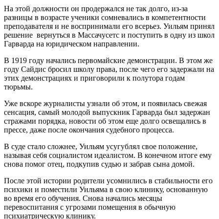
На этой должности он продержался не так долго, из-за
разницы в возрасте ученики сомневались в компетентности
преподавателя и не воспринимали его всерьез. Уильям принял
решение вернуться в Массачусетс и поступить в одну из школ
Гарварда на юридическом направлении.
В 1919 году начались первомайские демонстрации. В этом же
году Сайдис бросил школу права, после чего его задержали на
этих демонстрациях и приговорили к полутора годам
тюрьмы.
Уже вскоре журналисты узнали об этом, и появилась свежая
сенсация, самый молодой выпускник Гарварда был задержан
стражами порядка, новости об этом еще долго освещались в
прессе, даже после окончания судебного процесса.
В суде стало сложнее, Уильям усугублял свое положение,
называя себя социалистом идеалистом. В конечном итоге ему
снова помог отец, подкупив судью и забрав сына домой.
После этой истории родители усомнились в стабильности его
психики и поместили Уильяма в свою клинику, основанную
во время его обучения. Снова начались месяцы
перевоспитания с угрозами помещения в обычную
психиатрическую клинику.