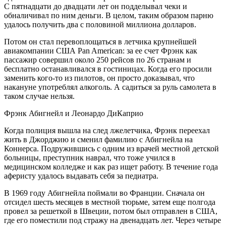
С пятнадцати до двадцати лет он подделывал чеки и
обналичивал по ним деньги. В целом, таким образом парню
удалось получить два с половиной миллиона долларов.
Потом он стал перевоплощаться в летчика крупнейшей
авиакомпании США Pan American: за ее счет Фрэнк как
пассажир совершил около 250 рейсов по 26 странам и
бесплатно останавливался в гостиницах. Когда его просили
заменить кого-то из пилотов, он просто доказывал, что
накануне употреблял алкоголь. А садиться за руль самолета в
таком случае нельзя.
Фрэнк Абигнейл и Леонардо ДиКаприо
Когда полиция вышла на след лжелетчика, Фрэнк переехал
жить в Джорджию и сменил фамилию с Абигнейла на
Коннерса. Подружившись с одним из врачей местной детской
больницы, преступник наврал, что тоже учился в
медицинском колледже и как раз ищет работу. В течение года
аферисту удалось выдавать себя за педиатра.
В 1969 году Абигнейла поймали во Франции. Сначала он
отсидел шесть месяцев в местной тюрьме, затем еще полгода
провел за решеткой в Швеции, потом был отправлен в США,
где его поместили под стражу на двенадцать лет. Через четыре