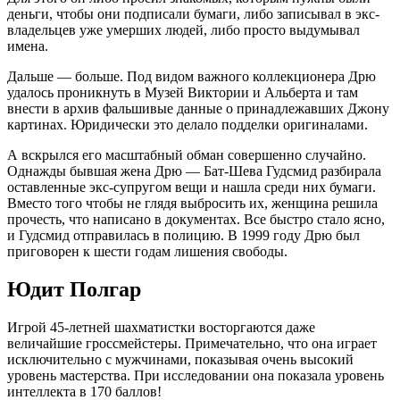
деньги, чтобы они подписали бумаги, либо записывал в экс-
владельцев уже умерших людей, либо просто выдумывал
имена.
Дальше — больше. Под видом важного коллекционера Дрю
удалось проникнуть в Музей Виктории и Альберта и там
внести в архив фальшивые данные о принадлежавших Джону
картинах. Юридически это делало подделки оригиналами.
А вскрылся его масштабный обман совершенно случайно.
Однажды бывшая жена Дрю — Бат-Шева Гудсмид разбирала
оставленные экс-супругом вещи и нашла среди них бумаги.
Вместо того чтобы не глядя выбросить их, женщина решила
прочесть, что написано в документах. Все быстро стало ясно,
и Гудсмид отправилась в полицию. В 1999 году Дрю был
приговорен к шести годам лишения свободы.
Юдит Полгар
Игрой 45-летней шахматистки восторгаются даже
величайшие гроссмейстеры. Примечательно, что она играет
исключительно с мужчинами, показывая очень высокий
уровень мастерства. При исследовании она показала уровень
интеллекта в 170 баллов!