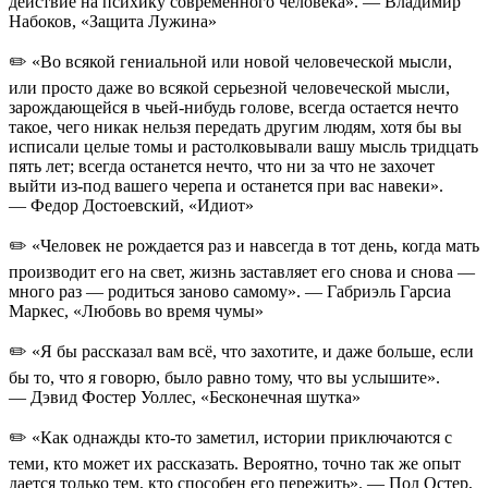
действие на психику современного человека». — Владимир
Набоков, «Защита Лужина»
✏️ «Во всякой гениальной или новой человеческой мысли,
или просто даже во всякой серьезной человеческой мысли,
зарождающейся в чьей-нибудь голове, всегда остается нечто
такое, чего никак нельзя передать другим людям, хотя бы вы
исписали целые томы и растолковывали вашу мысль тридцать
пять лет; всегда останется нечто, что ни за что не захочет
выйти из-под вашего черепа и останется при вас навеки».
— Федор Достоевский, «Идиот»
✏️ «Человек не рождается раз и навсегда в тот день, когда мать
производит его на свет, жизнь заставляет его снова и снова —
много раз — родиться заново самому». — Габриэль Гарсиа
Маркес, «Любовь во время чумы»
✏️ «Я бы рассказал вам всё, что захотите, и даже больше, если
бы то, что я говорю, было равно тому, что вы услышите».
— Дэвид Фостер Уоллес, «Бесконечная шутка»
✏️ «Как однажды кто-то заметил, истории приключаются с
теми, кто может их рассказать. Вероятно, точно так же опыт
дается только тем, кто способен его пережить». — Пол Остер,