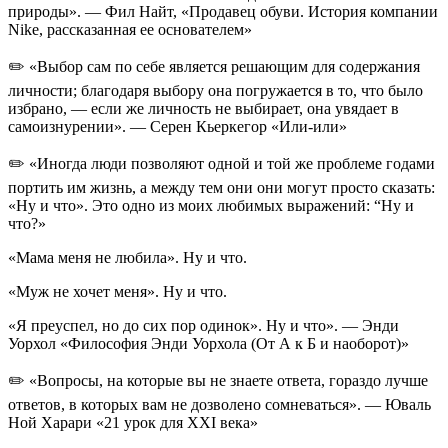
природы». — Фил Найт, «Продавец обуви. История компании
Nike, рассказанная ее основателем»
✏️ «Выбор сам по себе является решающим для содержания
личности; благодаря выбору она погружается в то, что было
избрано, — если же личность не выбирает, она увядает в
самоизнурении». — Серен Кьеркегор «Или-или»
✏️ «Иногда люди позволяют одной и той же проблеме годами
портить им жизнь, а между тем они они могут просто сказать:
«Ну и что». Это одно из моих любимых выражений: “Ну и
что?»
«Мама меня не любила». Ну и что.
«Муж не хочет меня». Ну и что.
«Я преуспел, но до сих пор одинок». Ну и что». — Энди
Уорхол «Философия Энди Уорхола (От А к Б и наоборот)»
✏️ «Вопросы, на которые вы не знаете ответа, гораздо лучше
ответов, в которых вам не дозволено сомневаться». — Юваль
Ной Харари «21 урок для XXI века»