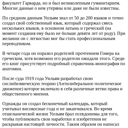
факультет Гарварда, но и был великолепным гуманитарием.
Многие данные о нем утеряны или даже не были известны.
По средним данным Уильям знал от 50 до 200 языков и точно
создал свой собственный язык, который содержал смесь
нескольких языков, в основном латынь и греческий (на
момент создания ему было не больше девяти лет от роду). При
желании он с легкостью мог бы стать профессиональным
переводчиком.
В четыре года он поразил родителей прочтением Гомера на
греческом, хотя возможно его родители ожидали этого. Среди
его книг присутствует подробный справочник-монография по
анатомии.
После суда 1919 года Уильям разработал свою
сислибизмическую теорию (Антилиберальное политическое
движение) которое включало в себя различные ветви права и
общественного мнения.
Однажды он создал бесконечный календарь, который
учитывал високосные года и не заканчивался. Во время
отшельнической жизни Уильям брал псевдонимы для того,
чтобы публиковать свои наработки и изобретения не
раскрывая настоящей личности. Таким образом он написал