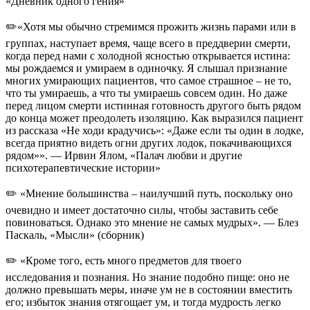
«Дневник одного гения»
✏️«Хотя мы обычно стремимся прожить жизнь парами или в
группах, наступает время, чаще всего в преддверии смерти,
когда перед нами с холодной ясностью открывается истина:
мы рождаемся и умираем в одиночку. Я слышал признание
многих умирающих пациентов, что самое страшное – не то,
что ты умираешь, а что ты умираешь совсем один. Но даже
перед лицом смерти истинная готовность другого быть рядом
до конца может преодолеть изоляцию. Как выразился пациент
из рассказа «Не ходи крадучись»: «Даже если ты один в лодке,
всегда приятно видеть огни других лодок, покачивающихся
рядом»». — Ирвин Ялом, «Палач любви и другие
психотерапевтические истории»
✏️ «Мнение большинства – наилучший путь, поскольку оно
очевидно и имеет достаточно силы, чтобы заставить себе
повиноваться. Однако это мнение не самых мудрых». — Блез
Паскаль, «Мысли» (сборник)
✏️ «Кроме того, есть много предметов для твоего
исследования и познания. Но знание подобно пище: оно не
должно превышать меры, иначе ум не в состоянии вместить
его; избыток знания отягощает ум, и тогда мудрость легко