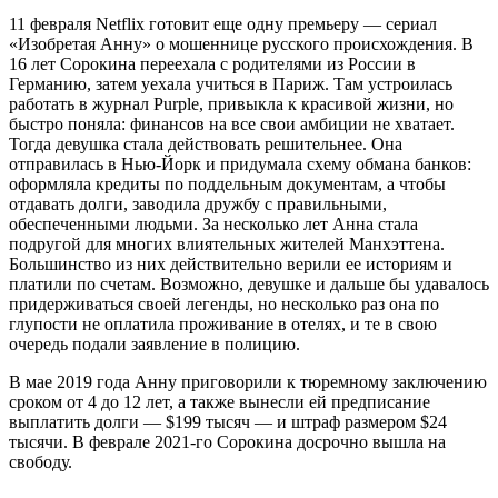
11 февраля Netflix готовит еще одну премьеру — сериал
«Изобретая Анну» о мошеннице русского происхождения. В
16 лет Сорокина переехала с родителями из России в
Германию, затем уехала учиться в Париж. Там устроилась
работать в журнал Purple, привыкла к красивой жизни, но
быстро поняла: финансов на все свои амбиции не хватает.
Тогда девушка стала действовать решительнее. Она
отправилась в Нью-Йорк и придумала схему обмана банков:
оформляла кредиты по поддельным документам, а чтобы
отдавать долги, заводила дружбу с правильными,
обеспеченными людьми. За несколько лет Анна стала
подругой для многих влиятельных жителей Манхэттена.
Большинство из них действительно верили ее историям и
платили по счетам. Возможно, девушке и дальше бы удавалось
придерживаться своей легенды, но несколько раз она по
глупости не оплатила проживание в отелях, и те в свою
очередь подали заявление в полицию.
В мае 2019 года Анну приговорили к тюремному заключению
сроком от 4 до 12 лет, а также вынесли ей предписание
выплатить долги — $199 тысяч — и штраф размером $24
тысячи. В феврале 2021-го Сорокина досрочно вышла на
свободу.