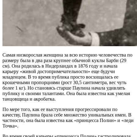
Самая низкорослая женщина за всю историю человечества по
размеру была в два раза крупнее обычной куклы Барби (29
см). Она родилась в Нидерландах в 1876 году и начала
карьеру «живой достопримечательности» еще будучи
младенцем. В то время публика просто восхищалась ее
крошечными пропорциями (рост 30,5 сантиметра, вес чуть
более 1 кг). Но становясь старше Паулина начала удивлять
публику и своими талантами. Она была известна как умелая
танцовщица и акробатка.
По мере того, как ее выступления прогрессировали по
качеству, Паулина брала себе множество уникальных имен. В
частности, она была известна как «принцесса Полин» и «леди
Точка».
Во время своей карьеры «принцесса Полин» гастролировала