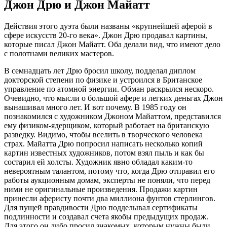
Джон Дрю и Джон Майатт
Действия этого дуэта были названы «крупнейшей аферой в
сфере искусств 20-го века». Джон Дрю продавал картины,
которые писал Джон Майатт. Оба делали вид, что имеют дело
с полотнами великих мастеров.
В семнадцать лет Дрю бросил школу, подделал диплом
докторской степени по физике и устроился в Британское
управление по атомной энергии. Обман раскрылся нескоро.
Очевидно, что мысли о большой афере и легких деньгах Джон
вынашивал много лет. И вот почему. В 1985 году он
познакомился с художником Джоном Майаттом, представился
ему физиком-ядерщиком, который работает на британскую
разведку. Видимо, чтобы вселить в творческого человека
страх. Майатта Дрю попросил написать несколько копий
картин известных художников, потом взял пыль и как бы
состарил ей холсты. Художник явно обладал каким-то
невероятным талантом, потому что, когда Дрю отправил его
работы аукционным домам, эксперты не поняли, что перед
ними не оригинальные произведения. Продажи картин
принесли аферисту почти два миллиона фунтов стерлингов.
Для пущей правдивости Дрю подделывал сертификаты
подлинности и создавал счета якобы предыдущих продаж.
Для этого он либо просил знакомых, которым нужны были