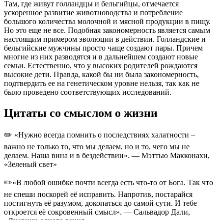
Там, где живут голландцы и бельгийцы, отмечается
ускоренное развитие животноводства и потребление
большого количества молочной и мясной продукции в пищу.
Но это еще не все. Подобная закономерность является самым
настоящим примером эволюции в действии. Голландские и
бельгийские мужчины просто чаще создают пары. Причем
многие из них разводятся и в дальнейшем создают новые
семьи. Естественно, что у высоких родителей рождаются
высокие дети. Правда, какой бы ни была закономерность,
подтвердить ее на генетическом уровне нельзя, так как не
было проведено соответствующих исследований.
Цитаты со смыслом о жизни
✏️ «Нужно всегда помнить о последствиях халатности –
важно не только то, что мы делаем, но и то, чего мы не
делаем. Наша вина и в бездействии». — Мэттью Макконахи,
«Зеленый свет»
✏️«В любой ошибке почти всегда есть что-то от Бога. Так что
не спеши поскорей её исправить. Напротив, постарайся
постигнуть её разумом, докопаться до самой сути. И тебе
откроется её сокровенный смысл». — Сальвадор Дали,