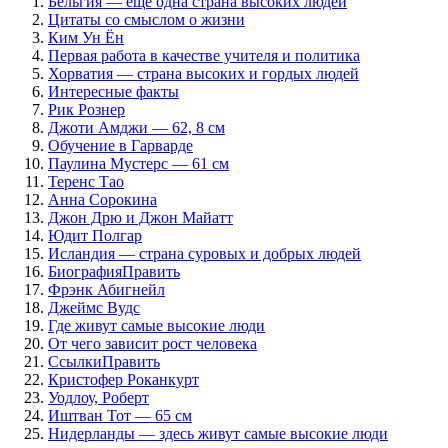
Бельгия — еще одна страна высоких людей
Цитаты со смыслом о жизни
Ким Ун Ён
Первая работа в качестве учителя и политика
Хорватия — страна высоких и гордых людей
Интересные факты
Рик Рознер
Джоти Амджи — 62, 8 см
Обучение в Гарварде
Паулина Мустерс — 61 см
Теренс Тао
Анна Сорокина
Джон Дрю и Джон Майатт
Юдит Полгар
Исландия — страна суровых и добрых людей
БиографияПравить
Фрэнк Абигнейл
Джеймс Вудс
Где живут самые высокие люди
От чего зависит рост человека
СсылкиПравить
Кристофер Роканкурт
Уодлоу, Роберт
Иштван Тот — 65 см
Нидерланды — здесь живут самые высокие люди