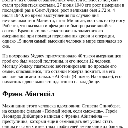
стали требоваться костыли. 27 июня 1940 его рост измерили в
последний раз в Сент-Луисе: рост великана был 2,72 м. 4
июля 1940, во время выступления по случаю дня
независимости в Манисти, штат Мичиган, костыль натёр ногу
Роберта, что вызвало инфекцию и быстро развившийся
сепсис. Врачи пытались спасти жизнь знаменитого
американца при помощи переливания крови и операции,
однако 15 июля самый высокий человек в мире скончался во
сне.
На похоронах Уодлоу присутствовало 40 тысяч американцев:
гроб его был массой полтонны, и его несли 12 человек.
Могилу Уодлоу тщательно забетонировали по просьбе его
семьи, опасавшейся, что останки Роберта похитят. На его
могиле написано только: «At Rest» (В покое, На отдыхе); его
памятник вдвое выше стандартного на кладбище.
Фрэнк Абигнейл
Махинации этого человека вдохновили Стивена Спилберга
на создание фильма «Поймай меня, если сможешь». Герой
Леонардо ДиКаприо написан с Фрэнка Абигнейла —
преступника, который еще в семнадцать лет успел стать
одним из самых известных грабителей американских банков.