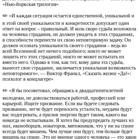
«Нью-йоркская трилогия»
✏️ «И каждая ситуация остается единственной, уникальной и
в этой своей уникальности и конкретности допускает один
ответ на вопрос – правильный. И коль скоро судьба возложила
на человека страдания, он должен увидеть в этих страданиях,
в способности перенести их свою неповторимую задачу. Он
должен осознать уникальность своего страдания – ведь во
всей Вселенной нет ничего подобного; никто не может
лишить его этих страданий, никто не может испытать их
вместо него. Однако в том, как тот, кому дана эта судьба,
вынесет свое страдание, заключается уникальная возможность
неповторимого». — Виктор Франкл, «Сказать жизни «Да!»:
психолог в концлагере»
✏️ «Я бы посоветовал, обращаясь к двадцатипятилетней
молодежи, не довольствоваться работой, профессией или
карьерой. Ищите призвание. Если вы будете следовать
призванию, легче будет переносить усталость, неудачи будут
вас подогревать, а прилив энергии будет таким, какого вы
никогда не испытывали. Я хотел бы предупредить лучших из
них, иконоборцев, новаторов, мятежников, что у ни на спине
всегда будет мишень. Чем лучше они будут, тем больше будет
мишень на спине. Это не мнение одного человека — это закон