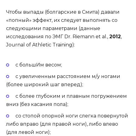
Чтобы выпады
(болгарские в Смита)
давали
«попный» эффект, их следует выполнять со
следующими параметрами
(данные
исследования по ЭМГ Dr. Riemann et al.,
2012
,
Journal of Athletic Training)
:
с большИм весом;
с увеличенным расстоянием м/у ногами
(более широкий шаг вперед)
;
с более глубоким и плавным погружением
вниз
(без касания пола)
;
со стопой опорной ноги слегка повернутой
либо вправо
(для правой ноги)
, либо влево
(для левой ноги)
;