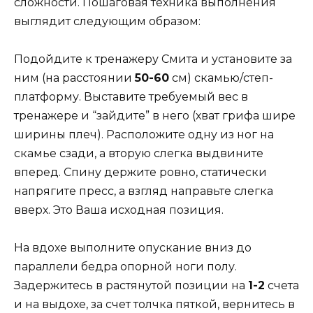
сложности. Пошаговая техника выполнения
выглядит следующим образом:
Подойдите к тренажеру Смита и установите за
ним
(на расстоянии
50-60
см)
скамью/степ-
платформу. Выставите требуемый вес в
тренажере и “зайдите” в него
(хват грифа шире
ширины плеч)
. Расположите одну из ног на
скамье сзади, а вторую слегка выдвините
вперед. Спину держите ровно, статически
напрягите пресс, а взгляд направьте слегка
вверх. Это Ваша исходная позиция.
На вдохе выполните опускание вниз до
параллели бедра опорной ноги полу.
Задержитесь в растянутой позиции на
1-2
счета
и на выдохе, за счет толчка пяткой, вернитесь в