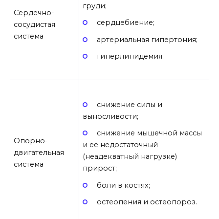
груди;
Сердечно-
сердцебиение;
сосудистая
система
артериальная гипертония;
гиперлипидемия.
снижение силы и
выносливости;
снижение мышечной массы
Опорно-
и ее недостаточный
двигательная
(неадекватный нагрузке)
система
прирост;
боли в костях;
остеопения и остеопороз.