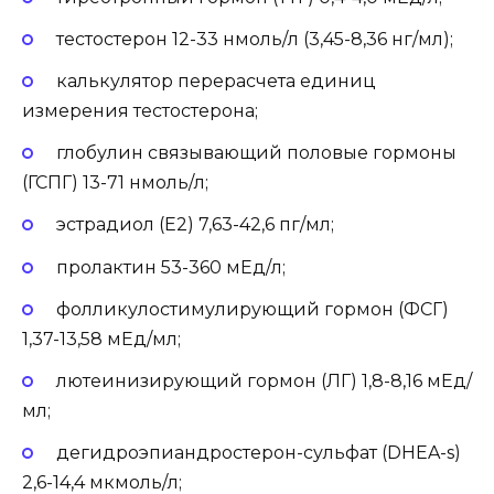
тестостерон 12-33 нмоль/л (3,45-8,36 нг/мл);
калькулятор перерасчета единиц
измерения тестостерона;
глобулин связывающий половые гормоны
(ГСПГ) 13-71 нмоль/л;
эстрадиол (E2) 7,63-42,6 пг/мл;
пролактин 53-360 мЕд/л;
фолликулостимулирующий гормон (ФСГ)
1,37-13,58 мЕд/мл;
лютеинизирующий гормон (ЛГ) 1,8-8,16 мЕд/
мл;
дегидроэпиандростерон-сульфат (DHEA-s)
2,6-14,4 мкмоль/л;