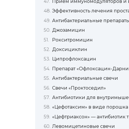
Прием иммуномодуляторов и 
Эффективность лечения прост
Антибактериальные препараты 
Джозамицин
Рокситромицин
Доксициклин
Ципрофлоксацин
Препарат «Офлоксацин-Дарни
Антибактериальные свечи
Свечи «Проктоседил»
Антибиотики для внутримыше
«Цефотаксим» в виде порошка
«Цефтриаксон» — антибиотик 
Левомицетиновые свечи