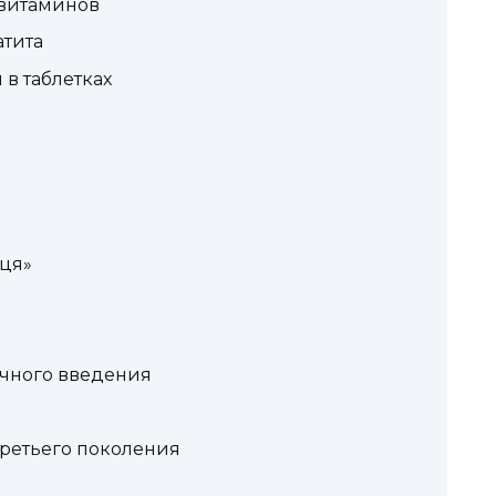
витаминов
атита
в таблетках
ця»
чного введения
третьего поколения