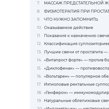
МАССАЖ ПРЕДСТАТЕЛЬНОЙ 
ФИЗИОТЕРАПИЯ ПРИ ПРОСТА
ЧТО НУЖНО ЗАПОМНИТЬ
Оказываемое действие
Показания к назначению свеч
Классификация суппозиториев
Лучшие свечи от простатита —
«Витапрост форте» — против б
«Диклофенак» — противовосп
«Вольтарен» — популярное об
Ихтиоловые ректальные суппо
«Генферон» — иммуномодули
Натуральные облепиховые све
«Индометацин» — нестероидн