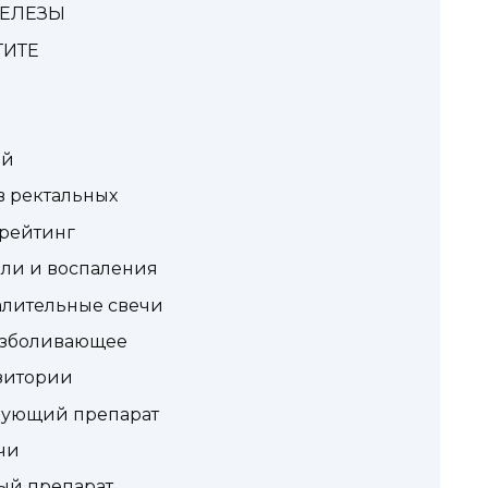
ЖЕЛЕЗЫ
ТИТЕ
ей
 ректальных
 рейтинг
оли и воспаления
алительные свечи
езболивающее
зитории
рующий препарат
чи
ый препарат