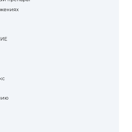
ажениях
НИЕ
кс
нию