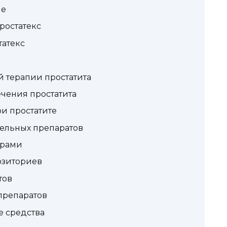
ие
ростатекс
татекс
 терапии простатита
чения простатита
и простатите
ельных препаратов
орами
озиториев
тов
препаратов
 средства