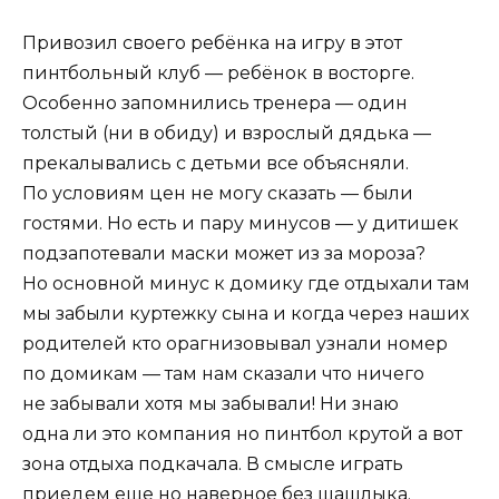
Привозил своего ребёнка на игру в этот
пинтбольный клуб — ребёнок в восторге.
Особенно запомнились тренера — один
толстый (ни в обиду) и взрослый дядька —
прекалывались с детьми все объясняли.
По условиям цен не могу сказать — были
гостями. Но есть и пару минусов — у дитишек
подзапотевали маски может из за мороза?
Но основной минус к домику где отдыхали там
мы забыли куртежку сына и когда через наших
родителей кто орагнизовывал узнали номер
по домикам — там нам сказали что ничего
не забывали хотя мы забывали! Ни знаю
одна ли это компания но пинтбол крутой а вот
зона отдыха подкачала. В смысле играть
приедем еще но наверное без шашлыка.