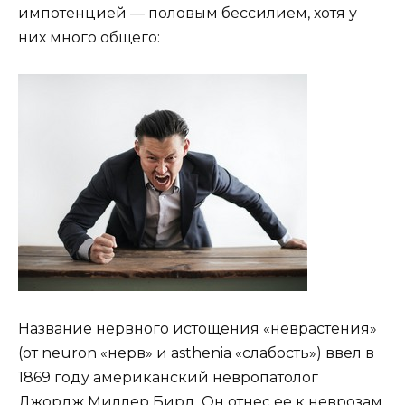
импотенцией — половым бессилием, хотя у
них много общего:
Название нервного истощения «неврастения»
(от neuron «нерв» и asthenia «слабость») ввел в
1869 году американский невропатолог
Джордж Миллер Бирд. Он отнес ее к неврозам