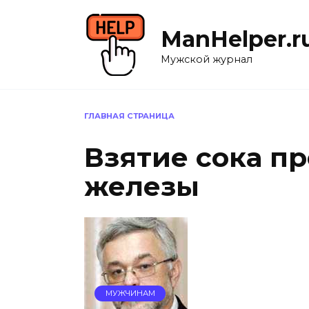
Перейти
к
ManHelper.r
содержанию
Мужской журнал
ГЛАВНАЯ СТРАНИЦА
Взятие сока п
железы
МУЖЧИНАМ