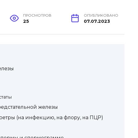
ПРОСМОТРОВ
ОПУБЛИКОВАНО
25
07.07.2023
елезы
статы
предстательной железы
уретры (на инфекцию, на флору, на ПЦР)
 спермы и спермограмме