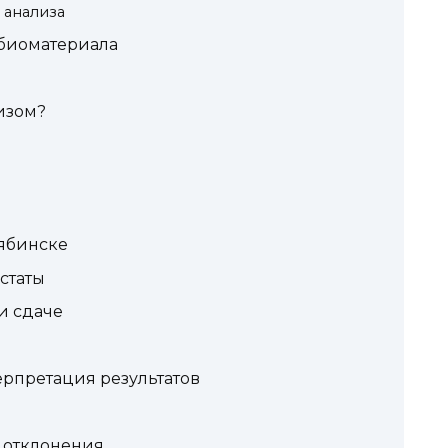
 анализа
биоматериала
изом?
лябинске
статы
и сдаче
рпретация результатов
 отклонения