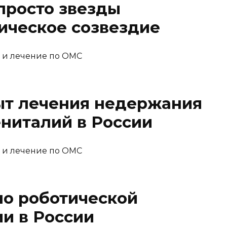
 просто звезды
гическое созвездие
т лечения недержания
ениталий в России
по роботической
ии в России