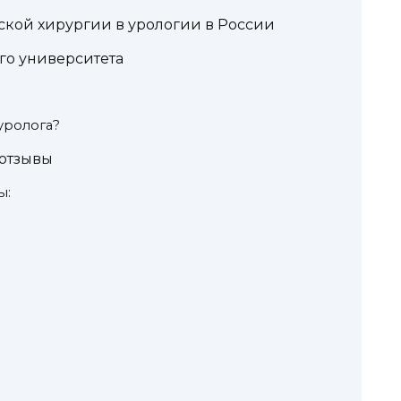
ской хирургии в урологии в России
го университета
а
уролога?
отзывы
ы: