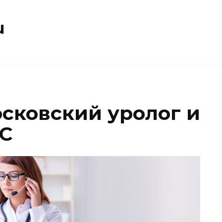
u
сковский уролог и
МС