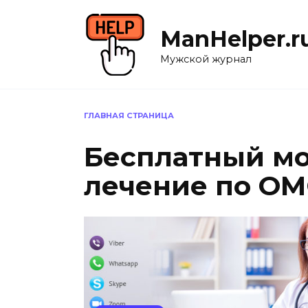
Перейти
к
ManHelper.r
содержанию
Мужской журнал
ГЛАВНАЯ СТРАНИЦА
Бесплатный мо
лечение по О