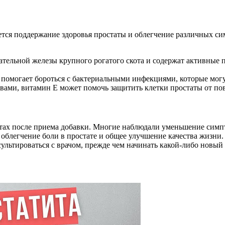
яется поддержание здоровья простаты и облегчение различных с
ательной железы крупного рогатого скота и содержат активные
омогает бороться с бактериальными инфекциями, которые могу
вами, витамин Е может помочь защитить клетки простаты от п
тах после приема добавки. Многие наблюдали уменьшение симпт
блегчение боли в простате и общее улучшение качества жизни. О
нсультироваться с врачом, прежде чем начинать какой-либо новый