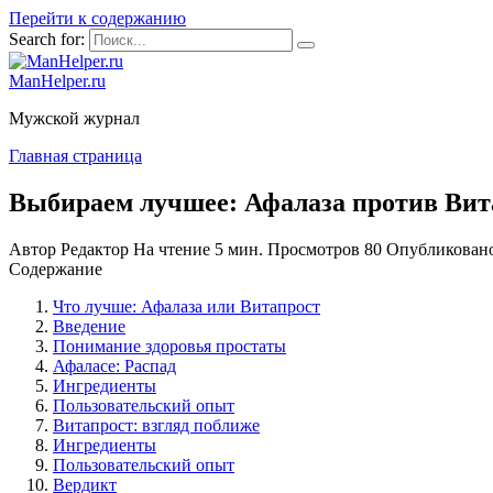
Перейти к содержанию
Search for:
ManHelper.ru
Мужской журнал
Главная страница
Выбираем лучшее: Афалаза против Вит
Автор
Редактор
На чтение
5 мин.
Просмотров
80
Опубликован
Содержание
Что лучше: Афалаза или Витапрост
Введение
Понимание здоровья простаты
Афаласе: Распад
Ингредиенты
Пользовательский опыт
Витапрост: взгляд поближе
Ингредиенты
Пользовательский опыт
Вердикт