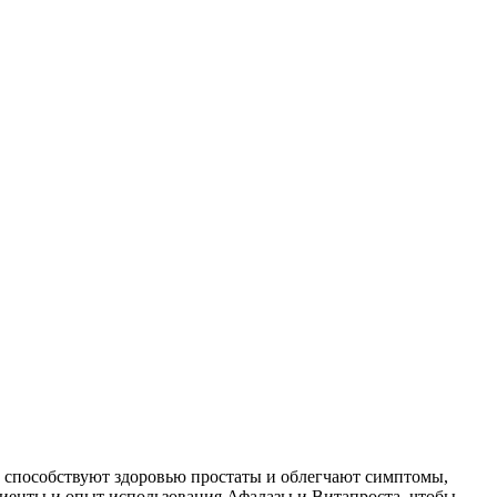
то способствуют здоровью простаты и облегчают симптомы,
диенты и опыт использования Афалазы и Витапроста, чтобы