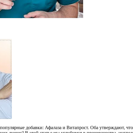
е популярные добавки: Афалаза и Витапрост. Оба утверждают, ч
 них лучше? В этой статье мы углубимся в преимущества, ингре