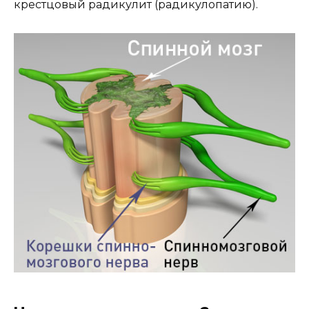
крестцовый радикулит (радикулопатию).