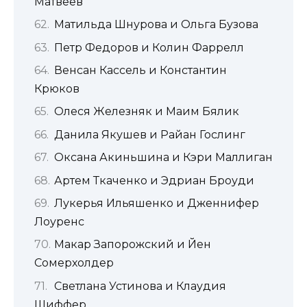
Матвеев
Матильда Шнурова и Ольга Бузова
Петр Федоров и Колин Фаррелл
Венсан Кассель и Константин
Крюков
Олеся Железняк и Маим Бялик
Данила Якушев и Райан Гослинг
Оксана Акиньшина и Кэри Маллиган
Артем Ткаченко и Эдриан Броуди
Лукерья Ильяшенко и Дженнифер
Лоуренс
Макар Запорожский и Йен
Сомерхолдер
Светлана Устинова и Клаудия
Шиффер