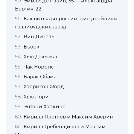
Эмили де Рэвин, 35 — Александра
Бортич, 22
Как выглядят российские двойники
голливудских звезд
Вин Дизель
Бьорк
Хью Джекман
Чак Норрис
Барак Обама
Харрисон Форд
Хью Лори
Энтони Хопкинс
Кирилл Плетнев и Максим Аверин
Кирилл Гребенщиков и Максим