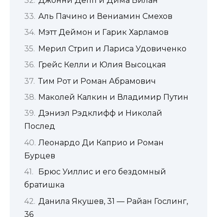
Джонни Депп и Дима Билан
Аль Пачино и Вениамин Смехов
Мэтт Деймон и Гарик Харламов
Мерил Стрип и Лариса Удовиченко
Грейс Келли и Юлия Высоцкая
Тим Рот и Роман Абрамович
Маколей Калкин и Владимир Путин
Дэниэл Рэдклифф и Николай
Послед
Леонардо Ди Каприо и Роман
Бурцев
Брюс Уиллис и его бездомный
братишка
Данила Якушев, 31 — Райан Гослинг,
36