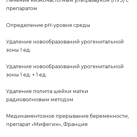
Лечение низкочастотным ультразвуком (НУЗ) с
препаратом
Определение pH-уровня среды
Удаление новообразований урогенитальной
зоны 1 ед.
Удаление новообразований урогенитальной
зоны 1 ед. + 1 ед.
Удаление полипа шейки матки
радиоволновым методом
Медикаментозное прерывание беременности,
препарат «Мифегин», Франция